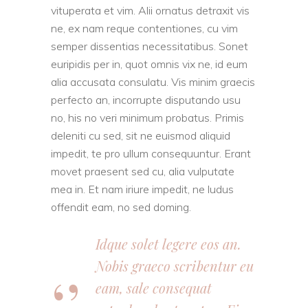
vituperata et vim. Alii ornatus detraxit vis
ne, ex nam reque contentiones, cu vim
semper dissentias necessitatibus. Sonet
euripidis per in, quot omnis vix ne, id eum
alia accusata consulatu. Vis minim graecis
perfecto an, incorrupte disputando usu
no, his no veri minimum probatus. Primis
deleniti cu sed, sit ne euismod aliquid
impedit, te pro ullum consequuntur. Erant
movet praesent sed cu, alia vulputate
mea in. Et nam iriure impedit, ne ludus
offendit eam, no sed doming.
Idque solet legere eos an.
Nobis graeco scribentur eu
eam, sale consequat