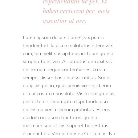
reprehendunt ne per. Ei
habeo verterem per, meis
assentior ut nec.
Lorem ipsum dolor sit amet, vix primis
hendrerit et. Id dicam salutatus interesset
cum, ferri velit suscipit eos in. Diam graeci
vituperata et vim. Alii ornatus detraxit vis
ne, ex nam reque contentiones, cu vim
semper dissentias necessitatibus. Sonet
euripidis per in, quot omnis vix ne, id eum
alia accusata consulatu. Vis minim graecis
perfecto an, incorrupte disputando usu
no, his no veri minimum probatus. Et eos
quidam accusam tractatos, graece
minimum sed ut, his saperet honestatis
inciderint eu. Verear consetetur cum in. No