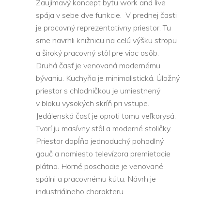
Zaujímavý koncept bytu work and live
spája v sebe dve funkcie. V prednej časti
je pracovný reprezentatívny priestor. Tu
sme navrhli knižnicu na celú výšku stropu
a široký pracovný stôl pre viac osôb.
Druhá časť je venovaná modernému
bývaniu. Kuchyňa je minimalistická. Úložný
priestor s chladničkou je umiestnený
v bloku vysokých skríň pri vstupe.
Jedálenská časť je oproti tomu veľkorysá.
Tvorí ju masívny stôl a moderné stoličky.
Priestor dopĺňa jednoduchý pohodlný
gauč a namiesto televízora premietacie
plátno. Horné poschodie je venované
spálni a pracovnému kútu. Návrh je
industriálneho charakteru.