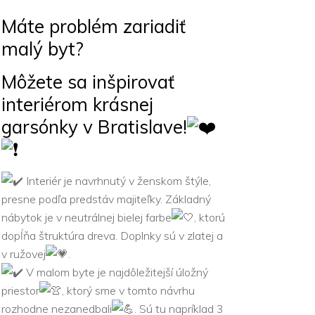
Máte problém zariadiť
malý byt?
Môžete sa inšpirovať
interiérom krásnej
garsónky v Bratislave!
Interiér je navrhnutý v ženskom štýle,
presne podľa predstáv majiteľky. Základný
nábytok je v neutrálnej bielej farbe
, ktorú
dopĺňa štruktúra dreva. Doplnky sú v zlatej a
v ružovej
.
V malom byte je najdôležitejší úložný
priestor
, ktorý sme v tomto návrhu
rozhodne nezanedbali
. Sú tu napríklad 3