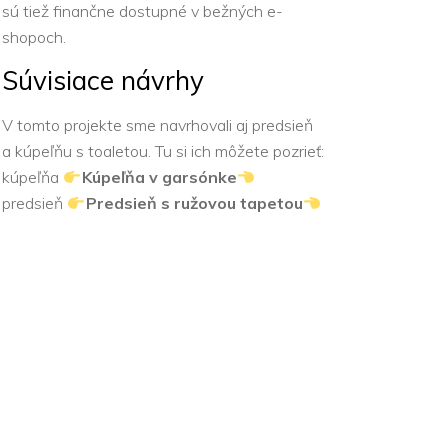
sú tiež finančne dostupné v bežných e-
shopoch.
Súvisiace návrhy
V tomto projekte sme navrhovali aj predsieň
a kúpeľňu s toaletou. Tu si ich môžete pozrieť:
kúpeľňa
Kúpeľňa
v garsónke
predsieň
Predsieň
s
ružovou
tapetou