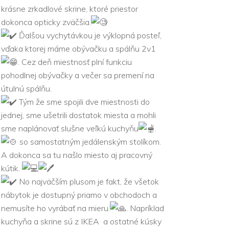
krásne zrkadlové skrine, ktoré priestor
dokonca opticky zväčšia.
Ďalšou vychytávkou je výklopná posteľ,
vďaka ktorej máme obývačku a spálňu 2v1
. Cez deň miestnosť plní funkciu
pohodlnej obývačky a večer sa premení na
útulnú spálňu.
Tým že sme spojili dve miestnosti do
jednej, sme u
šetrili dostatok miesta a mohli
sme naplánovať slušne veľkú kuchyňu
.
so samostatným jedálenským stolíkom.
A dokonca sa tu našlo miesto aj pracovný
kútik.
No najväčším plusom je fakt, že všetok
nábytok je dostupný priamo v obchodoch a
nemusíte ho vyrábať na mieru.
. Napríklad
kuchyňa a skrine sú z IKEA a ostatné kúsky