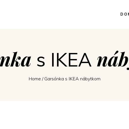
DO
ónka
náb
s IKEA
Home
/
Garsónka s IKEA nábytkom