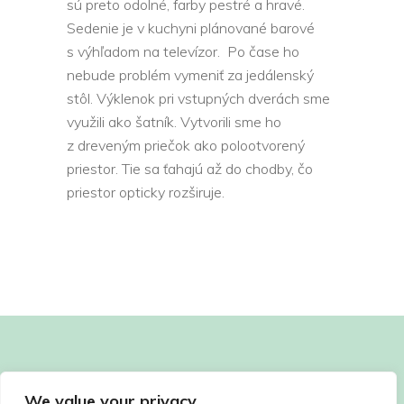
sú preto odolné, farby pestré a hravé.
Sedenie je v kuchyni plánované barové
s výhľadom na televízor. Po čase ho
nebude problém vymeniť za jedálenský
stôl. Výklenok pri vstupných dverách sme
využili ako šatník. Vytvorili sme ho
z dreveným priečok ako polootvorený
priestor. Tie sa ťahajú až do chodby, čo
priestor opticky rozširuje.
We value your privacy