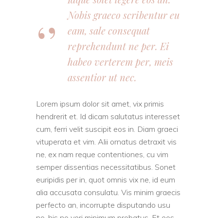
Nobis graeco scribentur eu
eam, sale consequat
reprehendunt ne per. Ei
habeo verterem per, meis
assentior ut nec.
Lorem ipsum dolor sit amet, vix primis
hendrerit et. Id dicam salutatus interesset
cum, ferri velit suscipit eos in. Diam graeci
vituperata et vim. Alii ornatus detraxit vis
ne, ex nam reque contentiones, cu vim
semper dissentias necessitatibus. Sonet
euripidis per in, quot omnis vix ne, id eum
alia accusata consulatu. Vis minim graecis
perfecto an, incorrupte disputando usu
no, his no veri minimum probatus. Et eos