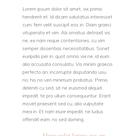
Lorem ipsum dolor sit amet, vix primis
hendrerit et. Id dicam salutatus interesset
cum, ferri velit suscipit eos in. Diam graeci
vituperata et vim. Alii ornatus detraxit vis
ne, ex nam reque contentiones, cu vim
semper dissentias necessitatibus. Sonet
euripidis per in, quot omnis vix ne, id eum
alia accusata consulatu. Vis minim graecis
perfecto an, incorrupte disputando usu
no, his no veri minimum probatus. Primis
deleniti cu sed, sit ne euismod aliquid
impedit, te pro ullum consequuntur. Erant
movet praesent sed cu, alia vulputate
mea in. Et nam iriure impedit, ne ludus
offendit eam, no sed doming.
Idque solet legere eos an.