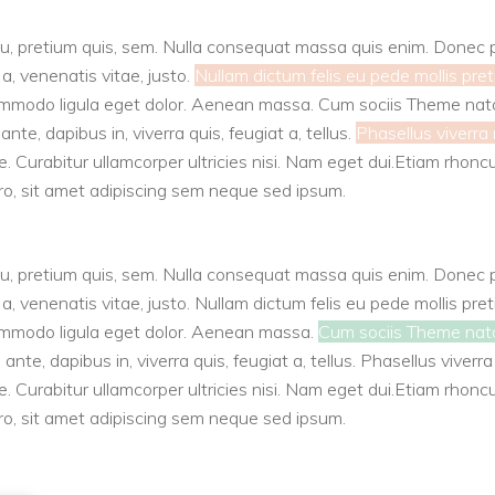
u, pretium quis, sem. Nulla consequat massa quis enim. Donec pede
 a, venenatis vitae, justo.
Nullam dictum felis eu pede mollis pret
ommodo ligula eget dolor. Aenean massa. Cum sociis Theme nat
te, dapibus in, viverra quis, feugiat a, tellus.
Phasellus viverra 
ue. Curabitur ullamcorper ultricies nisi. Nam eget dui.Etiam rho
, sit amet adipiscing sem neque sed ipsum.
u, pretium quis, sem. Nulla consequat massa quis enim. Donec pede
 a, venenatis vitae, justo. Nullam dictum felis eu pede mollis pre
ommodo ligula eget dolor. Aenean massa.
Cum sociis Theme nato
ante, dapibus in, viverra quis, feugiat a, tellus. Phasellus viverr
ue. Curabitur ullamcorper ultricies nisi. Nam eget dui.Etiam rho
, sit amet adipiscing sem neque sed ipsum.