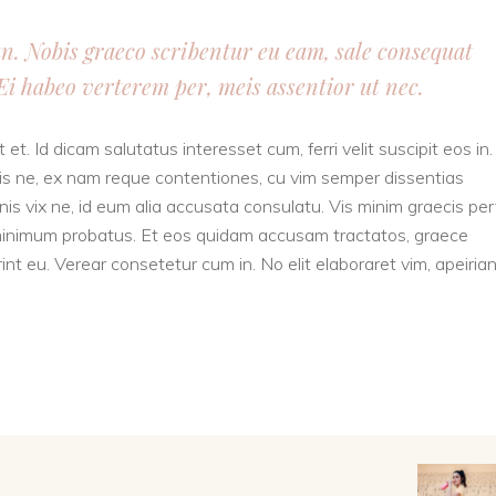
 an. Nobis graeco scribentur eu eam, sale consequat
i habeo verterem per, meis assentior ut nec.
 et. Id dicam salutatus interesset cum, ferri velit suscipit eos in
t vis ne, ex nam reque contentiones, cu vim semper dissentias
nis vix ne, id eum alia accusata consulatu. Vis minim graecis pe
i minimum probatus. Et eos quidam accusam tractatos, graece
nt eu. Verear consetetur cum in. No elit elaboraret vim, apeiria