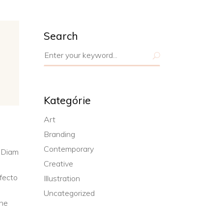
Search
Search
for:
Kategórie
Art
Branding
Contemporary
. Diam
Creative
rfecto
Illustration
Uncategorized
 ne