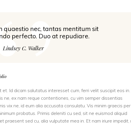
‘’
 quaestio nec, tantas mentitum sit
ndo perfecto. Duo at repudiare.
Lindsey C. Walker
olio
 et. Id dicam salutatus interesset cum, ferri velit suscipit eos in
t vis ne, ex nam reque contentiones, cu vim semper dissentias
nis vix ne, id eum alia accusata consulatu. Vis minim graecis pe
inimum probatus. Primis deleniti cu sed, sit ne euismod aliquid
t praesent sed cu, alia vulputate mea in. Et nam iriure impedit,