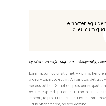
Te noster equidem
id, eu cum qua
By
admin
8 mája, 2019
Art
Photography
,
Portf
Lorem ipsum dolor sit amet, vix primis hendrerit
graeci vituperata et vim. Alii ornatus detraxi
necessitatibus. Sonet euripidis per in, quot om
an, incorrupte disputando usu no, his no veri m
impedit, te pro ullum consequuntur. Erant move
ludus offendit eam, no sed doming.