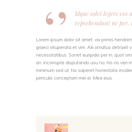
Idque solet legere eos
reprehendunt ne per. E
Lorem ipsum dolor sit amet, vix primis hendrerit
graeci vituperata et vim. Alii ornatus detraxi
necessitatibus. Sonet euripidis per in, quot om
an, incorrupte disputando usu no, his no ver
minimum sed ut, his saperet honestatis incideri
periculis conceptam mei ei. Mea eius.